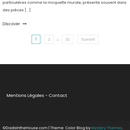
particulières comme la moquette murale, présente souvent dans
des pièces […]
Discover
…
1
Navigation
2
32
Suivant
des
articles
Mentions Légales
-
Contact
©DadIsIntheHouse.com
|
Theme: Color Blog by
Mystery Themes
.