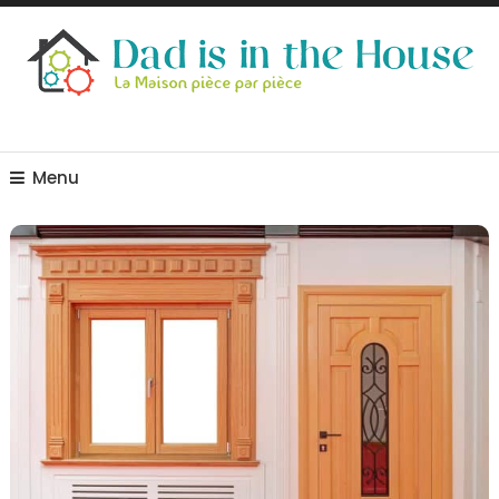
Skip
To
Content
La Maison, pièce par pièce
Dad is in the house
Menu