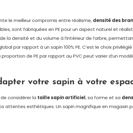
te le meilleur compromis entre réalisme,
densité des bra
sibles, sont fabriquées en PE pour un aspect naturel et réalis
e la densité et du volume à l’intérieur de l’arbre, permetta
global par rapport à un sapin 100% PE. C’est le choix privil
La proportion de PE par rapport au PVC peut varier d’un modèl
adapter votre sapin à votre espa
f de considérer la
taille sapin artificiel
, sa forme et sa
dens
os attentes esthétiques. Un sapin magnifique en magasin pe