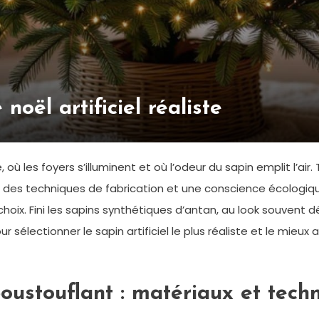
noël artificiel réaliste
où les foyers s’illuminent et où l’odeur du sapin emplit l’air. 
n des techniques de fabrication et une conscience écologiq
oix. Fini les sapins synthétiques d’antan, au look souvent 
our sélectionner le sapin artificiel le plus réaliste et le mie
ustouflant : matériaux et techn