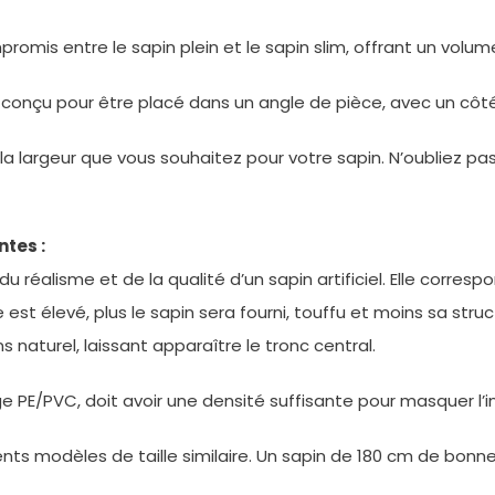
omis entre le sapin plein et le sapin slim, offrant un volu
onçu pour être placé dans un angle de pièce, avec un côté p
la largeur que vous souhaitez pour votre sapin. N’oubliez pas 
ntes :
du réalisme et de la qualité d’un sapin artificiel. Elle corre
est élevé, plus le sapin sera fourni, touffu et moins sa stru
 naturel, laissant apparaître le tronc central.
nge PE/PVC, doit avoir une densité suffisante pour masquer l’
ts modèles de taille similaire. Un sapin de 180 cm de bonn