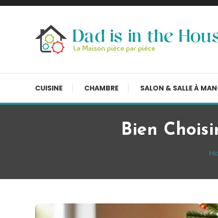
Skip
To
Content
La Maison, pièce par pièce
Dad is in the house
CUISINE
CHAMBRE
SALON & SALLE À MA
Bien Choisi
H