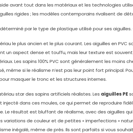
side avant tout dans les matériaux et les technologies utilis
guilles rigides ; les modèles contemporains rivalisent de détai
 déterminé par le type de plastique utilisé pour ses aiguilles
ériau le plus ancien et le plus courant. Les aiguilles en PV
ent un aspect dense et touffu, mais leur texture est souvent 
ériaux. Les sapins 100% PVC sont généralement les moins chers
même si le réalisme n’est pas leur point fort principal. Pou
our masquer le tronc et les structures internes.
ériau star des sapins artificiels réalistes. Les
aiguilles PE
so
t injecté dans ces moules, ce qui permet de reproduire fidèl
e. Le résultat est bluffant de réalisme, avec des aiguilles
 variations de couleur et de petites « imperfections » nature
alisme inégalé, même de près. Ils sont parfaits si vous souh