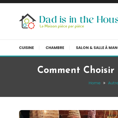
Skip
To
Content
La Maison, pièce par pièce
Dad is in the house
CUISINE
CHAMBRE
SALON & SALLE À MA
Comment Choisir 
Home
Autr