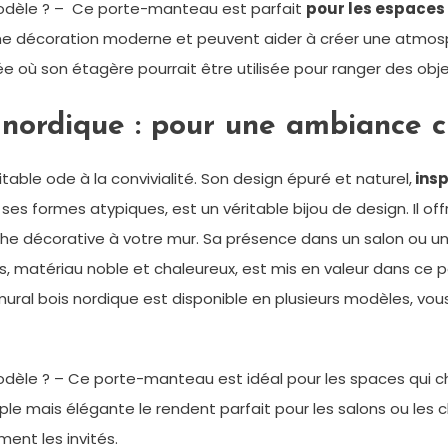
modèle ? – Ce porte-manteau est parfait
pour les espaces
une décoration moderne et peuvent aider à créer une atmosph
e où son étagère pourrait être utilisée pour ranger des obje
nordique : pour une ambiance 
able ode à la convivialité. Son design épuré et naturel,
insp
es formes atypiques, est un véritable bijou de design. Il o
he décorative à votre mur. Sa présence dans un salon ou 
is, matériau noble et chaleureux, est mis en valeur dans c
mural bois nordique est disponible en plusieurs modèles, vou
odèle ? – Ce porte-manteau est idéal pour les spaces qui 
le mais élégante le rendent parfait pour les salons ou les 
ment les invités.