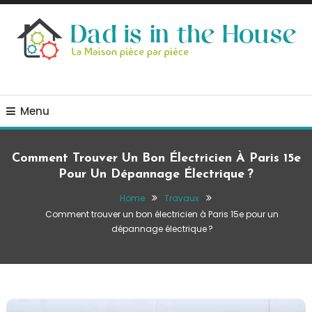
Skip
To
Content
La Maison, pièce par pièce
Dad is in the house
Menu
Comment Trouver Un Bon Électricien À Paris 15e
Pour Un Dépannage Électrique ?
Home
Travaux
Comment trouver un bon électricien à Paris 15e pour un
dépannage électrique ?