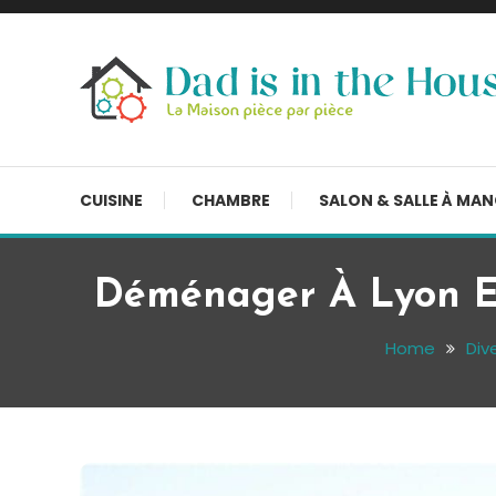
Skip
To
Content
La Maison, pièce par pièce
Dad is in the house
CUISINE
CHAMBRE
SALON & SALLE À MA
Déménager À Lyon En 
Home
Div