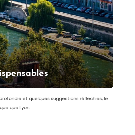
ispensables
rofondie et quelques suggestions réfléchies, le
que que Lyon.