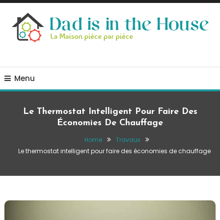
Skip
To
Content
La Maison, pièce par pièce
Dad is in the house
Menu
Le Thermostat Intelligent Pour Faire Des
Économies De Chauffage
Home
Travaux
Le thermostat intelligent pour faire des économies de chauffage