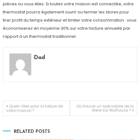
pièces ou vous êtes. Si toutes votre maison est connectée, votre
thermostat pourra également ouvrir ou fermer les stores pour
tirer profit du temps extérieur et limiter votre consommation : vous
économiserez en moyenne 30% sur votre facture annuelle par
rapport à un thermostat traditionnel.
Dad
Navigation
Quels rôles pour la toiture de
Où trouver un spécialiste de la
literie sur Mulhouse ?
votre maison ?
de
RELATED POSTS
l’article