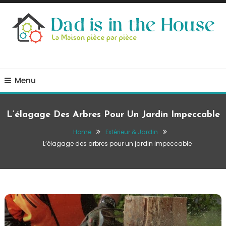
Skip
To
Content
La Maison, pièce par pièce
Dad is in the house
Menu
L’élagage Des Arbres Pour Un Jardin Impeccable
Home
Extérieur & Jardin
L’élagage des arbres pour un jardin impeccable