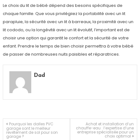
Le choix du lit de bébé dépend des besoins spécifiques de
chaque famille. Que vous privilégiiez la portabilité avec un lit
parapluie, la sécurité avec un lit à barreaux, la proximité avec un
lit cododo, ou la longévité avec un lit évolutif, l’important est de
choisir une option qui garantit le confort et la sécurité de votre
enfant. Prendre le temps de bien choisir permettra à votre bébé
de passer de nombreuses nuits paisibles et réparatrices.
Dad
Navigation
Pourquoi les dalles PVC
Achat et installation d’un
chauffe-eau : l’expertise d’une
garage sont le meilleur
entreprise spécialisée pour un
revêtement de sol pour son
choix optimal
garage ?
de