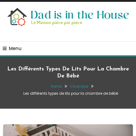
Skip
To
Content
La Maison, pièce par pièce
Dad is in the house
Menu
Les Différents Types De Lits Pour La Chambre
De Bébé
Home
Chambre
Les différents types de lits pour la chambre de bébé