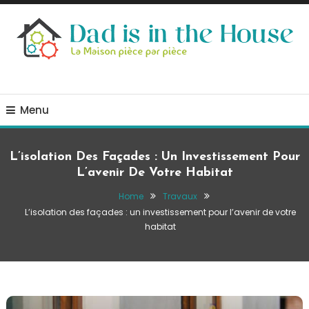
Skip
To
Content
La Maison, pièce par pièce
Dad is in the house
Menu
L’isolation Des Façades : Un Investissement Pour
L’avenir De Votre Habitat
Home
Travaux
L’isolation des façades : un investissement pour l’avenir de votre
habitat