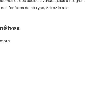
ernes et des couleurs variées, elles s’intègrent
des fenêtres de ce type, visitez le site
enêtres
ompte :