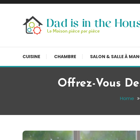
Skip
To
Content
La Maison, pièce par pièce
Dad is in the house
CUISINE
CHAMBRE
SALON & SALLE À MA
Offrez-Vous Des
Home