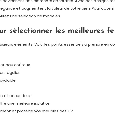
les deviennent des éléments décoratifs. Avec des designs mod
’élégance et augmentent la valeur de votre bien. Pour obtenir 
rirez une sélection de modèles
ur sélectionner les meilleures f
plusieurs éléments. Voici les points essentiels à prendre en c
e et peu coûteux
ien régulier
ecyclable
que et acoustique
 offre une meilleure isolation
ssement et protège vos meubles des UV