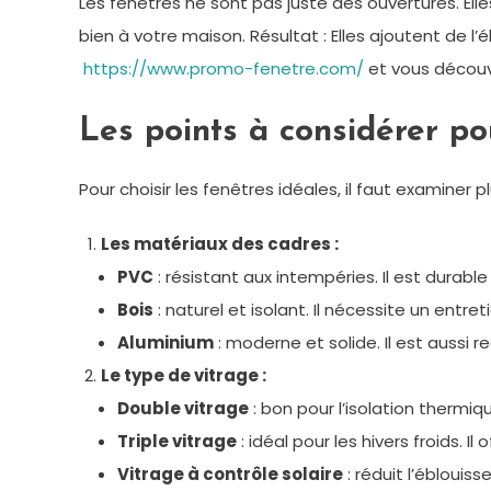
Les fenêtres ne sont pas juste des ouvertures. El
bien à votre maison. Résultat : Elles ajoutent de l
https://www.promo-fenetre.com/
et vous découv
Les points à considérer po
Pour choisir les fenêtres idéales, il faut examiner 
Les matériaux des cadres :
PVC
: résistant aux intempéries. Il est durabl
Bois
: naturel et isolant. Il nécessite un entret
Aluminium
: moderne et solide. Il est aussi r
Le type de vitrage :
Double vitrage
: bon pour l’isolation thermi
Triple vitrage
: idéal pour les hivers froids. Il
Vitrage à contrôle solaire
: réduit l’ébloui