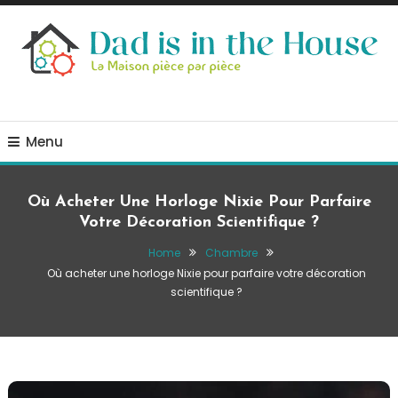
Skip
To
Content
La Maison, pièce par pièce
Dad is in the house
Menu
Où Acheter Une Horloge Nixie Pour Parfaire
Votre Décoration Scientifique ?
Home
Chambre
Où acheter une horloge Nixie pour parfaire votre décoration
scientifique ?