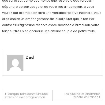
que sur le sol. L’emplacement d’une réserve d’eau va aussi
dépendre de son usage et de votre lieu d’habitation. Si vous
voulez par exemple en faire une véritable réserve incendie, vous
allez choisir un aménagement sur le sol plutôt que le toit. Par
contre s’il s’agit d’une réserve d’eau destinée à la maison, votre
toit peut très bien accueillir une citerne souple de petite taille.
Dad
Navigation
Pourquoi faire construire une
Les plus belles chambres
d’hôtel en France
extension de garage en bois