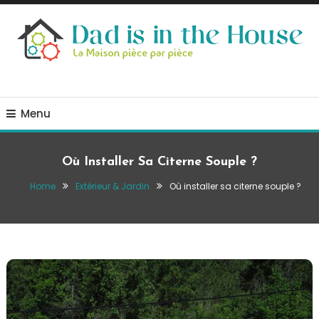
Skip
To
Content
La Maison, pièce par pièce
Dad is in the house
Menu
Où Installer Sa Citerne Souple ?
Home
Extérieur & Jardin
Où installer sa citerne souple ?