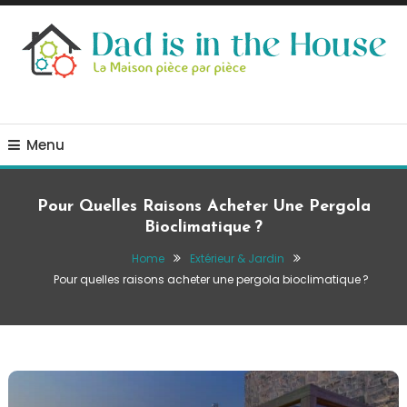
Skip
To
Content
La Maison, pièce par pièce
Dad is in the house
Menu
Pour Quelles Raisons Acheter Une Pergola
Bioclimatique ?
Home
Extérieur & Jardin
Pour quelles raisons acheter une pergola bioclimatique ?