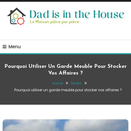
Skip
To
Content
La Maison, pièce par pièce
Dad is in the house
Menu
Pourquoi Utiliser Un Garde Meuble Pour Stocker
Vos Affaires ?
Home
Divers
Pourquoi utiliser un garde meuble pour stocker vos affaires ?