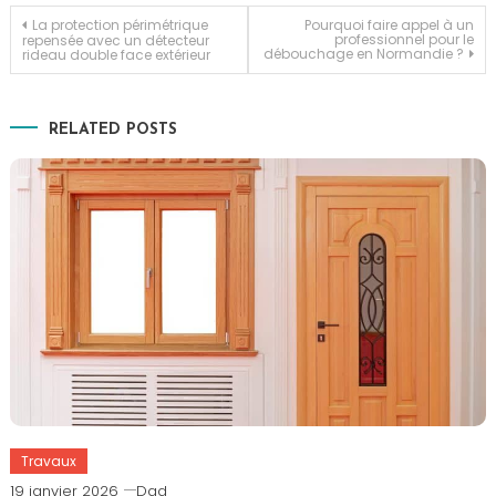
Navigation
La protection périmétrique
Pourquoi faire appel à un
professionnel pour le
repensée avec un détecteur
débouchage en Normandie ?
rideau double face extérieur
de
l’article
RELATED POSTS
Travaux
19 janvier 2026
Dad