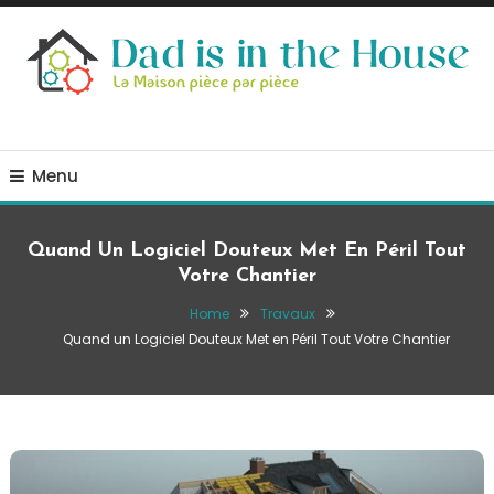
Skip
To
Content
La Maison, pièce par pièce
Dad is in the house
Menu
Quand Un Logiciel Douteux Met En Péril Tout
Votre Chantier
Home
Travaux
Quand un Logiciel Douteux Met en Péril Tout Votre Chantier