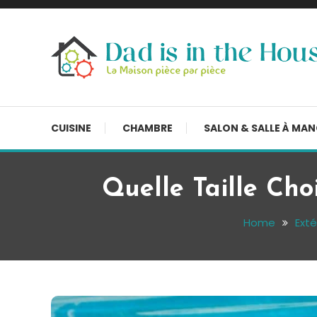
Skip
To
Content
La Maison, pièce par pièce
Dad is in the house
CUISINE
CHAMBRE
SALON & SALLE À MA
Quelle Taille Cho
Home
Exté