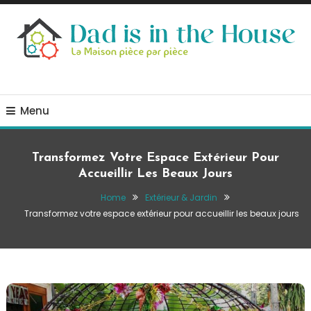
Skip
To
Content
La Maison, pièce par pièce
Dad is in the house
Menu
Transformez Votre Espace Extérieur Pour
Accueillir Les Beaux Jours
Home
Extérieur & Jardin
Transformez votre espace extérieur pour accueillir les beaux jours