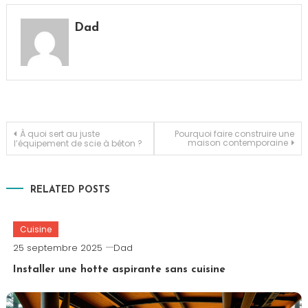
Dad
Navigation
À quoi sert au juste
Pourquoi faire construire une
maison contemporaine
l’équipement de scie à béton ?
de
RELATED POSTS
l’article
Cuisine
25 septembre 2025
Dad
Installer une hotte aspirante sans cuisine