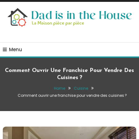
Skip
To
Content
La Maison, pièce par pièce
Dad is in the house
Menu
Comment Ouvrir Une Franchise Pour Vendre Des
Cuisines ?
Home
Cuisine
Comment ouvrir une franchise pour vendre des cuisines ?