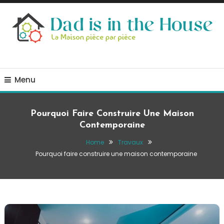
Skip
To
Content
La Maison, pièce par pièce
Dad is in the house
Menu
Pourquoi Faire Construire Une Maison
Contemporaine
Home
Travaux
Pourquoi faire construire une maison contemporaine