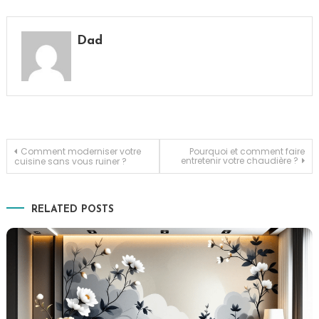
Dad
Navigation
Comment moderniser votre
Pourquoi et comment faire
entretenir votre chaudière ?
cuisine sans vous ruiner ?
de
RELATED POSTS
l’article