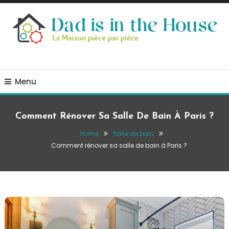
Skip
To
Content
La Maison, pièce par pièce
Dad is in the house
Menu
Comment Rénover Sa Salle De Bain À Paris ?
Home
Salle de bain
Comment rénover sa salle de bain à Paris ?