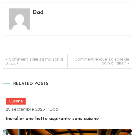
Dad
Navigation
Comment isoler sa maison à
Comment rénover sa salle de
bain à Paris ?
Arras ?
de
RELATED POSTS
l’article
Cuisine
25 septembre 2025
Dad
Installer une hotte aspirante sans cuisine