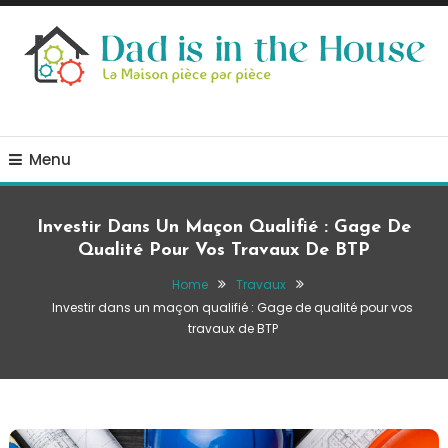
Skip
To
Content
La Maison, pièce par pièce
Dad is in the house
Menu
Investir Dans Un Maçon Qualifié : Gage De
Qualité Pour Vos Travaux De BTP
Home
Travaux
Investir dans un maçon qualifié : Gage de qualité pour vos
travaux de BTP