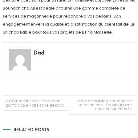
peinture avec soin pour assurer un fini lisse et durable. En résumé,
Bouhachicha Ali est dédié à fournir une gamme complète de
services de maçonnerie pour répondre à vos besoins. Son
engagement envers la qualité et la satisfaction du client fait de lui
un choix fiable pour tous vos projets de BTP à Marseille.
Dad
Navigation
Comment choisir le lavabo
Lame de bardage composite
imitation bois : un atout pour
parfait pour votre salle de bain
une construction !
de
l’article
RELATED POSTS