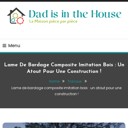
Skip
To
Content
La Maison, pièce par pièce
Dad is in the house
Menu
Lame De Bardage Composite Imitation Bois : Un
Atout Pour Une Construction !
Home
Travaux
Lame de bardage composite imitation bois : un atout pour une
construction !