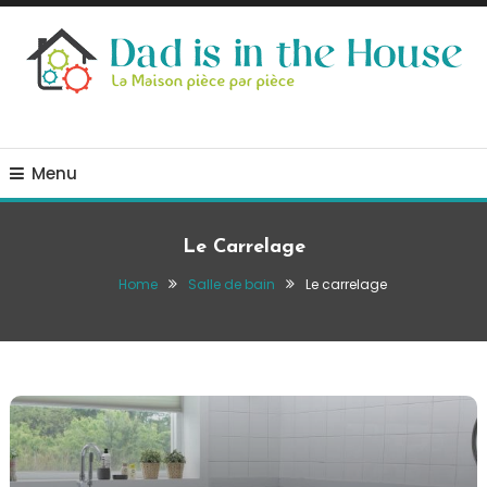
Skip
To
Content
La Maison, pièce par pièce
Dad is in the house
Menu
Le Carrelage
Home
Salle de bain
Le carrelage