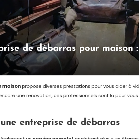
prise de débarras pour maison :
de maison
propose diverses prestations pour vous aider à vid
core une rénovation, ces professionnels sont là pour vous
 une entreprise de débarras
néralement un
service complet
englobant plusieurs étapes 