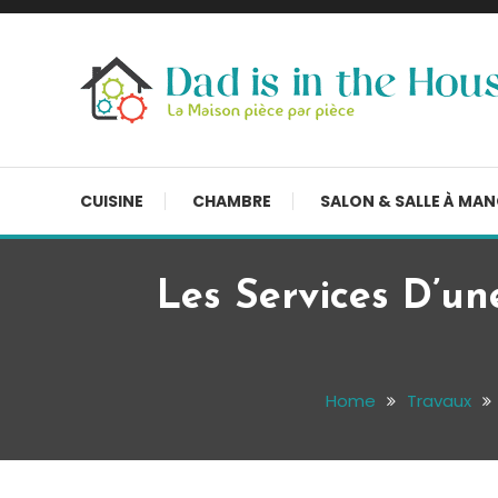
Skip
To
Content
La Maison, pièce par pièce
Dad is in the house
CUISINE
CHAMBRE
SALON & SALLE À MA
Les Services D’un
Home
Travaux