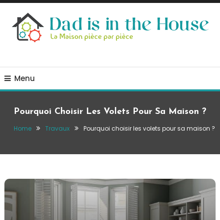
Skip
To
Content
La Maison, pièce par pièce
Dad is in the house
Menu
Pourquoi Choisir Les Volets Pour Sa Maison ?
Home
Travaux
Pourquoi choisir les volets pour sa maison ?