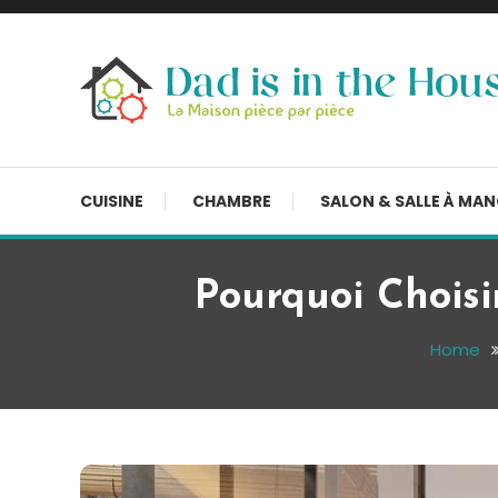
Skip
To
Content
La Maison, pièce par pièce
Dad is in the house
CUISINE
CHAMBRE
SALON & SALLE À MA
Pourquoi Choisi
Home