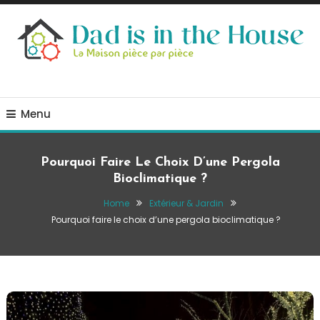
Skip
To
Content
La Maison, pièce par pièce
Dad is in the house
Menu
Pourquoi Faire Le Choix D’une Pergola
Bioclimatique ?
Home
Extérieur & Jardin
Pourquoi faire le choix d’une pergola bioclimatique ?