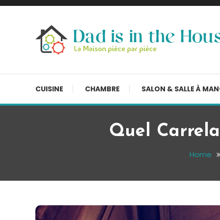
Skip
To
Content
La Maison, pièce par pièce
Dad is in the house
CUISINE
CHAMBRE
SALON & SALLE À MA
Quel Carrela
Home