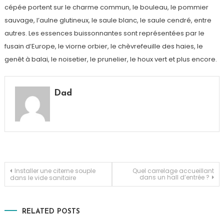
cépée portent sur le charme commun, le bouleau, le pommier
sauvage, l’aulne glutineux, le saule blanc, le saule cendré, entre
autres. Les essences buissonnantes sont représentées par le
fusain d’Europe, le viorne orbier, le chèvrefeuille des haies, le
genêt à balai, le noisetier, le prunelier, le houx vert et plus encore.
Dad
Navigation
Installer une citerne souple
Quel carrelage accueillant
dans un hall d’entrée ?
dans le vide sanitaire
de
RELATED POSTS
l’article