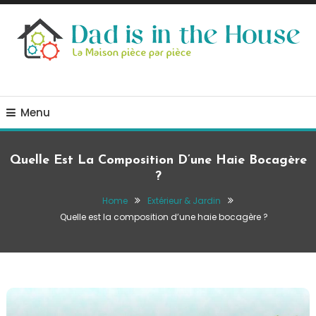
Skip
To
Content
La Maison, pièce par pièce
Dad is in the house
Menu
Quelle Est La Composition D’une Haie Bocagère
?
Home
Extérieur & Jardin
Quelle est la composition d’une haie bocagère ?