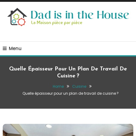
Skip
To
Content
La Maison, pièce par pièce
Dad is in the house
Menu
Quelle Épaisseur Pour Un Plan De Travail De
Cuisine ?
Home
Cuisine
Quelle épaisseur pour un plan de travail de cuisine ?