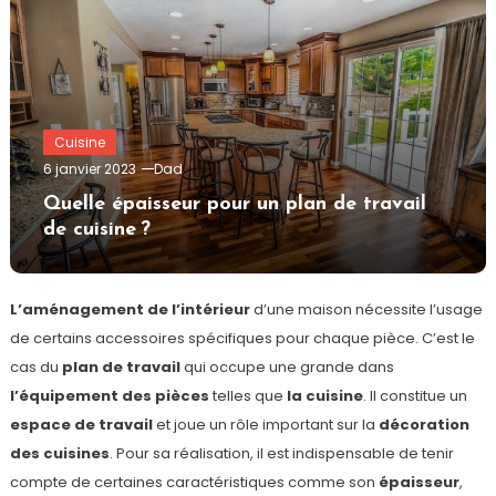
Cuisine
6 janvier 2023
Dad
Quelle épaisseur pour un plan de travail
de cuisine ?
L’aménagement de l’intérieur
d’une maison nécessite l’usage
de certains accessoires spécifiques pour chaque pièce. C’est le
cas du
plan de travail
qui occupe une grande dans
l’équipement des pièces
telles que
la cuisine
. Il constitue un
espace de travail
et joue un rôle important sur la
décoration
des cuisines
. Pour sa réalisation, il est indispensable de tenir
compte de certaines caractéristiques comme son
épaisseur
,