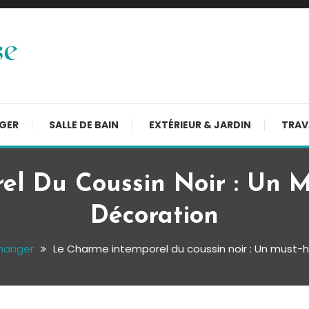
NGER
SALLE DE BAIN
EXTÉRIEUR & JARDIN
TRAV
el Du Coussin Noir : Un M
Décoration
 manger
Le Charme intemporel du coussin noir : Un must-