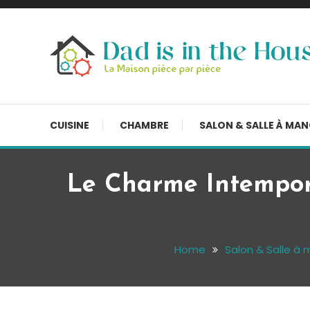
Skip
To
Content
La Maison, pièce par pièce
Dad is in the house
CUISINE
CHAMBRE
SALON & SALLE À MA
Le Charme Intempor
Home
Salon & Salle à