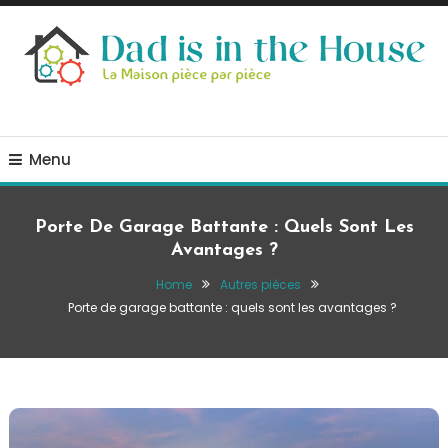
Skip
To
Content
La Maison, pièce par pièce
Dad is in the house
Menu
Porte De Garage Battante : Quels Sont Les
Avantages ?
Home
Autres pièces
Porte de garage battante : quels sont les avantages ?