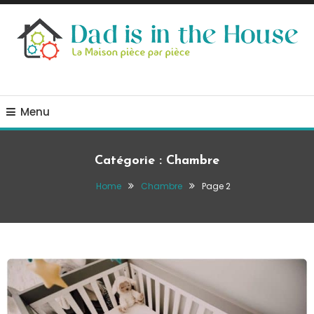
Skip
To
Content
La Maison, pièce par pièce
Dad is in the house
Menu
Catégorie :
Chambre
Home
Chambre
Page 2