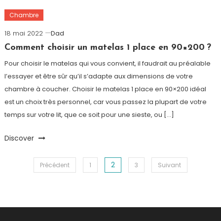
Chambre
18 mai 2022
Dad
Comment choisir un matelas 1 place en 90×200 ?
Pour choisir le matelas qui vous convient, il faudrait au préalable
l’essayer et être sûr qu’il s’adapte aux dimensions de votre
chambre à coucher. Choisir le matelas 1 place en 90×200 idéal
est un choix très personnel, car vous passez la plupart de votre
temps sur votre lit, que ce soit pour une sieste, ou […]
Discover
2
Navigation
Précédent
1
3
Suivant
des
articles