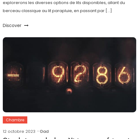
explorerons les diverses options de lits disponibles, allant du
berceau classique au lit parapluie, en passant par […]
Discover
Chambre
12 octobre 2023
Dad